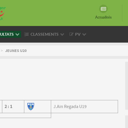
Actualités
ULTATS
CLASSEMENTS
PV
>
JEUNES U20
2
:
1
J.Ain Regada U19