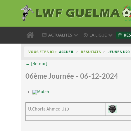
ACTUALITÉS
LA LIGUE
RÉS
VOUS ÊTES ICI :
ACCUEIL
>
RÉSULTATS
>
JEUNES U20
← [Retour]
06ème Journée - 06-12-2024
Match
U.Chorfa Ahmed U19