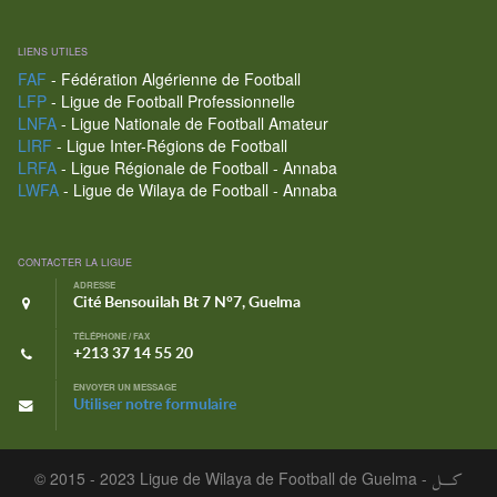
LIENS UTILES
FAF
- Fédération Algérienne de Football
LFP
- Ligue de Football Professionnelle
LNFA
- Ligue Nationale de Football Amateur
LIRF
- Ligue Inter-Régions de Football
LRFA
- Ligue Régionale de Football - Annaba
LWFA
- Ligue de Wilaya de Football - Annaba
CONTACTER LA LIGUE
ADRESSE
Cité Bensouilah Bt 7 N°7, Guelma
TÉLÉPHONE / FAX
+213 37 14 55 20
ENVOYER UN MESSAGE
Utiliser notre formulaire
© 2015 - 2023 Ligue de Wilaya de Football de Guelma -
كـــل