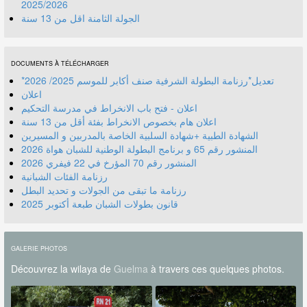
2025/2026
الجولة الثامنة اقل من 13 سنة
DOCUMENTS À TÉLÉCHARGER
*تعديل*رزنامة البطولة الشرفية صنف أكابر للموسم 2025/ 2026
اعلان
اعلان - فتح باب الانخراط في مدرسة التحكيم
اعلان هام بخصوص الانخراط بفئة أقل من 13 سنة
الشهادة الطبية +شهادة السلبية الخاصة بالمدربين و المسيرين
المنشور رقم 70 المؤرخ في 22 فيفري 2026
رزنامة الفئات الشبانية
رزنامة ما تبقى من الجولات و تحديد البطل
قانون بطولات الشبان طبعة أكتوبر 2025
GALERIE PHOTOS
Découvrez la wilaya de
Guelma
à travers ces quelques photos.