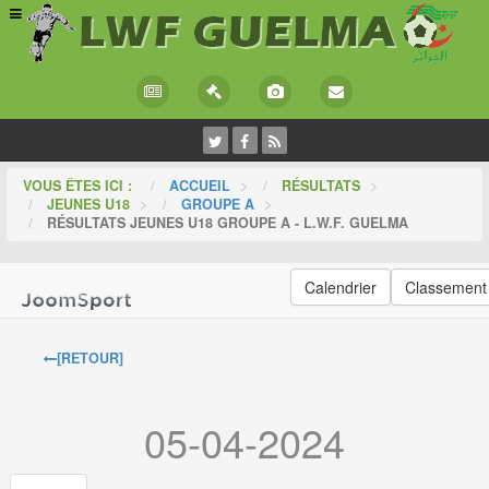
VOUS ÊTES ICI :
ACCUEIL
>
RÉSULTATS
>
JEUNES U18
>
GROUPE A
>
RÉSULTATS JEUNES U18 GROUPE A - L.W.F. GUELMA
Calendrier
Classement
[RETOUR]
05-04-2024