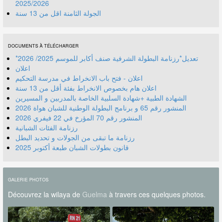
2025/2026
الجولة الثامنة اقل من 13 سنة
DOCUMENTS À TÉLÉCHARGER
*تعديل*رزنامة البطولة الشرفية صنف أكابر للموسم 2025/ 2026
اعلان
اعلان - فتح باب الانخراط في مدرسة التحكيم
اعلان هام بخصوص الانخراط بفئة أقل من 13 سنة
الشهادة الطبية +شهادة السلبية الخاصة بالمدربين و المسيرين
المنشور رقم 70 المؤرخ في 22 فيفري 2026
رزنامة الفئات الشبانية
رزنامة ما تبقى من الجولات و تحديد البطل
قانون بطولات الشبان طبعة أكتوبر 2025
GALERIE PHOTOS
Découvrez la wilaya de
Guelma
à travers ces quelques photos.