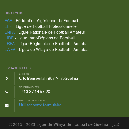
LIENS UTILES
FAF
- Fédération Algérienne de Football
LFP
- Ligue de Football Professionnelle
LNFA
- Ligue Nationale de Football Amateur
LIRF
- Ligue Inter-Régions de Football
LRFA
- Ligue Régionale de Football - Annaba
LWFA
- Ligue de Wilaya de Football - Annaba
CONTACTER LA LIGUE
ADRESSE
Cité Bensouilah Bt 7 N°7, Guelma
TÉLÉPHONE / FAX
+213 37 14 55 20
ENVOYER UN MESSAGE
Utiliser notre formulaire
© 2015 - 2023 Ligue de Wilaya de Football de Guelma -
كـــل