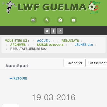
VOUS ÊTES ICI :
ACCUEIL
>
RÉSULTATS
>
ARCHIVES
>
SAISON 2015/2016
>
JEUNES U20
>
RÉSULTATS JEUNES U20
Calendrier
Classement
[RETOUR]
19-03-2016