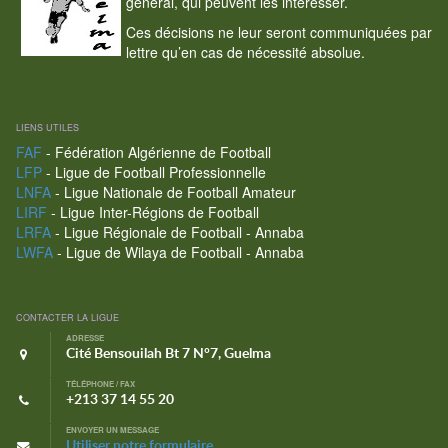
général, qui peuvent les intéresser.
Ces décisions ne leur seront communiquées par
lettre qu’en cas de nécessité absolue.
LIENS UTILES
FAF
- Fédération Algérienne de Football
LFP
- Ligue de Football Professionnelle
LNFA
- Ligue Nationale de Football Amateur
LIRF
- Ligue Inter-Régions de Football
LRFA
- Ligue Régionale de Football - Annaba
LWFA
- Ligue de Wilaya de Football - Annaba
CONTACTER LA LIGUE
ADRESSE
Cité Bensouilah Bt 7 N°7, Guelma
TÉLÉPHONE / FAX
+213 37 14 55 20
ENVOYER UN MESSAGE
Utiliser notre formulaire