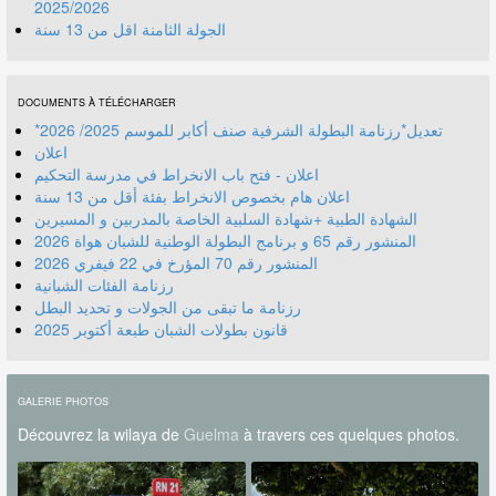
2025/2026
الجولة الثامنة اقل من 13 سنة
DOCUMENTS À TÉLÉCHARGER
*تعديل*رزنامة البطولة الشرفية صنف أكابر للموسم 2025/ 2026
اعلان
اعلان - فتح باب الانخراط في مدرسة التحكيم
اعلان هام بخصوص الانخراط بفئة أقل من 13 سنة
الشهادة الطبية +شهادة السلبية الخاصة بالمدربين و المسيرين
المنشور رقم 70 المؤرخ في 22 فيفري 2026
رزنامة الفئات الشبانية
رزنامة ما تبقى من الجولات و تحديد البطل
قانون بطولات الشبان طبعة أكتوبر 2025
GALERIE PHOTOS
Découvrez la wilaya de
Guelma
à travers ces quelques photos.