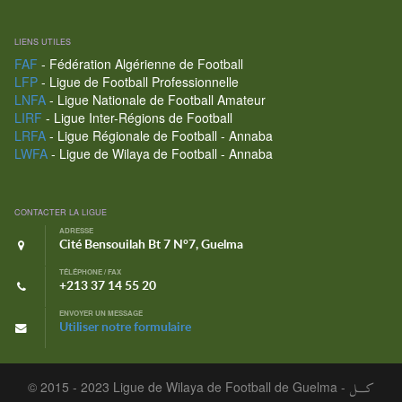
LIENS UTILES
FAF
- Fédération Algérienne de Football
LFP
- Ligue de Football Professionnelle
LNFA
- Ligue Nationale de Football Amateur
LIRF
- Ligue Inter-Régions de Football
LRFA
- Ligue Régionale de Football - Annaba
LWFA
- Ligue de Wilaya de Football - Annaba
CONTACTER LA LIGUE
ADRESSE
Cité Bensouilah Bt 7 N°7, Guelma
TÉLÉPHONE / FAX
+213 37 14 55 20
ENVOYER UN MESSAGE
Utiliser notre formulaire
© 2015 - 2023 Ligue de Wilaya de Football de Guelma -
كـــل