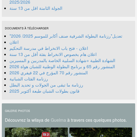
2025/2026
الجولة الثامنة اقل من 13 سنة
DOCUMENTS À TÉLÉCHARGER
*تعديل*رزنامة البطولة الشرفية صنف أكابر للموسم 2025/ 2026
اعلان
اعلان - فتح باب الانخراط في مدرسة التحكيم
اعلان هام بخصوص الانخراط بفئة أقل من 13 سنة
الشهادة الطبية +شهادة السلبية الخاصة بالمدربين و المسيرين
المنشور رقم 70 المؤرخ في 22 فيفري 2026
رزنامة الفئات الشبانية
رزنامة ما تبقى من الجولات و تحديد البطل
قانون بطولات الشبان طبعة أكتوبر 2025
GALERIE PHOTOS
Découvrez la wilaya de
Guelma
à travers ces quelques photos.