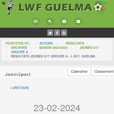
VOUS ÊTES ICI :
ACCUEIL
>
RÉSULTATS
>
ARCHIVES
>
SAISON 2023/2024
>
JEUNES U17
>
GROUPE A
>
RÉSULTATS JEUNES U17 GROUPE A - L.W.F. GUELMA
Calendrier
Classement
[RETOUR]
23-02-2024