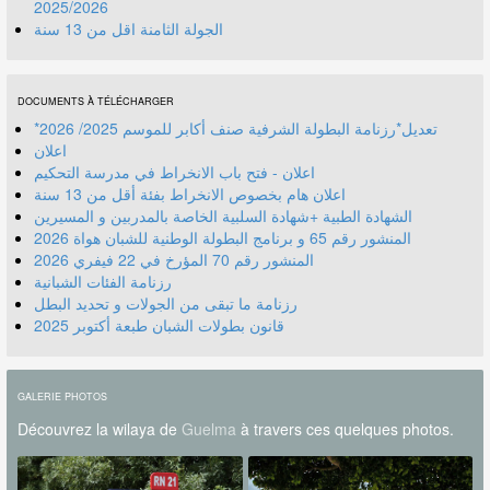
2025/2026
الجولة الثامنة اقل من 13 سنة
DOCUMENTS À TÉLÉCHARGER
*تعديل*رزنامة البطولة الشرفية صنف أكابر للموسم 2025/ 2026
اعلان
اعلان - فتح باب الانخراط في مدرسة التحكيم
اعلان هام بخصوص الانخراط بفئة أقل من 13 سنة
الشهادة الطبية +شهادة السلبية الخاصة بالمدربين و المسيرين
المنشور رقم 70 المؤرخ في 22 فيفري 2026
رزنامة الفئات الشبانية
رزنامة ما تبقى من الجولات و تحديد البطل
قانون بطولات الشبان طبعة أكتوبر 2025
GALERIE PHOTOS
Découvrez la wilaya de
Guelma
à travers ces quelques photos.