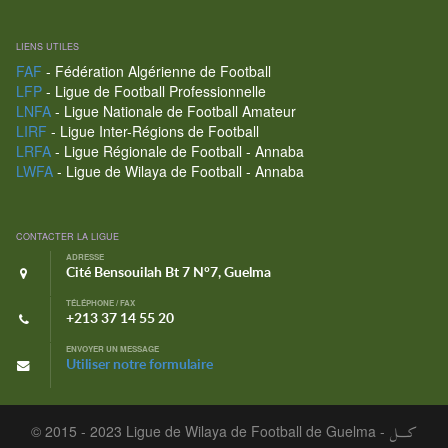
LIENS UTILES
FAF
- Fédération Algérienne de Football
LFP
- Ligue de Football Professionnelle
LNFA
- Ligue Nationale de Football Amateur
LIRF
- Ligue Inter-Régions de Football
LRFA
- Ligue Régionale de Football - Annaba
LWFA
- Ligue de Wilaya de Football - Annaba
CONTACTER LA LIGUE
ADRESSE
Cité Bensouilah Bt 7 N°7, Guelma
TÉLÉPHONE / FAX
+213 37 14 55 20
ENVOYER UN MESSAGE
Utiliser notre formulaire
© 2015 - 2023 Ligue de Wilaya de Football de Guelma -
كـــل