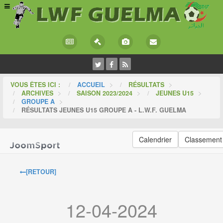
VOUS ÊTES ICI :
ACCUEIL
>
RÉSULTATS
>
ARCHIVES
>
SAISON 2023/2024
>
JEUNES U15
>
GROUPE A
>
RÉSULTATS JEUNES U15 GROUPE A - L.W.F. GUELMA
Calendrier
Classement
[RETOUR]
12-04-2024