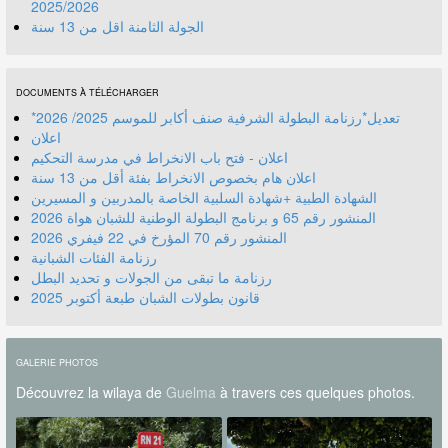
2025/2026
الجولة الثامنة اقل من 13 سنة
DOCUMENTS À TÉLÉCHARGER
*تعديل*رزنامة البطولة الشرفية صنف أكابر للموسم 2025/ 2026
اعلان
اعلان - فتح باب الانخراط في مدرسة التحكيم
اعلان هام بخصوص الانخراط بفئة أقل من 13 سنة
الشهادة الطبية +شهادة السلبية الخاصة بالمدربين و المسيرين
المنشور رقم 70 المؤرخ في 22 فيفري 2026
رزنامة الفئات الشبانية
رزنامة ما تبقى من الجولات و تحديد البطل
قانون بطولات الشبان طبعة أكتوبر 2025
GALERIE PHOTOS
Découvrez la wilaya de
Guelma
à travers ces quelques photos.