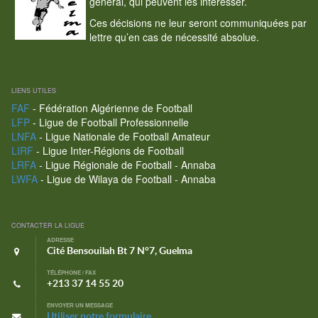
général, qui peuvent les intéresser.
Ces décisions ne leur seront communiquées par
lettre qu’en cas de nécessité absolue.
LIENS UTILES
FAF
- Fédération Algérienne de Football
LFP
- Ligue de Football Professionnelle
LNFA
- Ligue Nationale de Football Amateur
LIRF
- Ligue Inter-Régions de Football
LRFA
- Ligue Régionale de Football - Annaba
LWFA
- Ligue de Wilaya de Football - Annaba
CONTACTER LA LIGUE
ADRESSE
Cité Bensouilah Bt 7 N°7, Guelma
TÉLÉPHONE / FAX
+213 37 14 55 20
ENVOYER UN MESSAGE
Utiliser notre formulaire