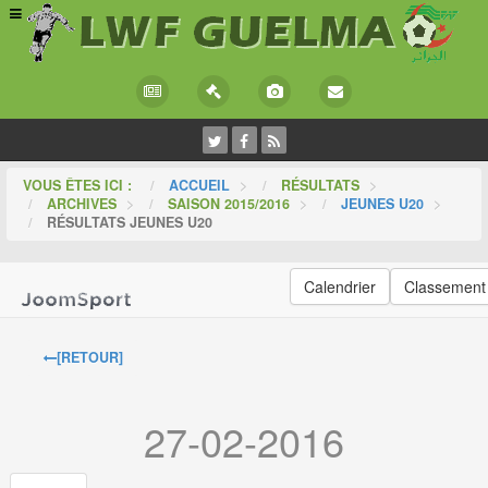
VOUS ÊTES ICI :
ACCUEIL
>
RÉSULTATS
>
ARCHIVES
>
SAISON 2015/2016
>
JEUNES U20
>
RÉSULTATS JEUNES U20
Calendrier
Classement
[RETOUR]
27-02-2016