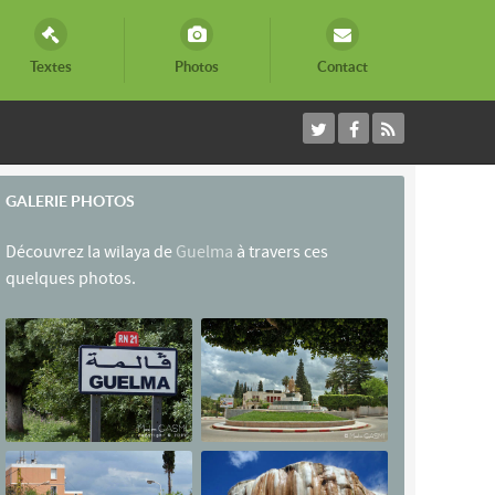
Textes
Photos
Contact
GALERIE PHOTOS
Découvrez la wilaya de
Guelma
à travers ces
quelques photos.