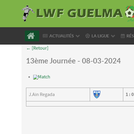
ACTUALITÉS
LA LIGUE
RÉS
← [Retour]
13ème Journée - 08-03-2024
Match
J.Ain Regada
1
:
0