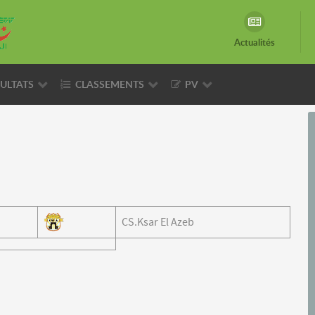
Actualités
ULTATS
CLASSEMENTS
PV
CS.Ksar El Azeb