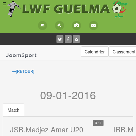
Calendrier
Classement
[RETOUR]
09-01-2016
Match
3 : 1
JSB.Medjez Amar U20
IRB.Me