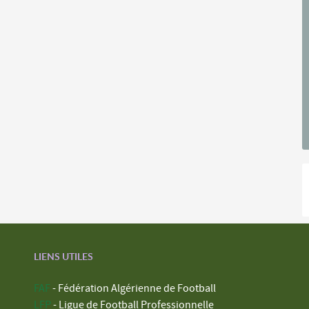
LIENS UTILES
FAF
- Fédération Algérienne de Football
LFP
- Ligue de Football Professionnelle