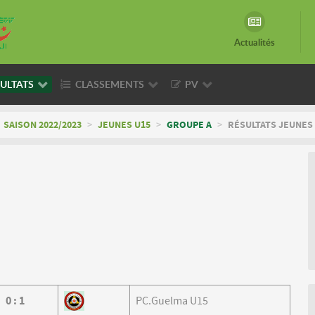
Actualités
ULTATS
CLASSEMENTS
PV
SAISON 2022/2023
>
JEUNES U15
>
GROUPE A
>
RÉSULTATS JEUNES 
0
:
1
PC.Guelma U15