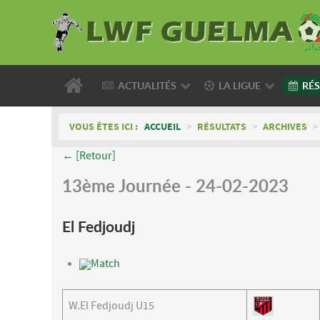
ACTUALITÉS
LA LIGUE
RÉS
VOUS ÊTES ICI :
ACCUEIL
>
RÉSULTATS
>
ARCHIVES
>
← [Retour]
13ème Journée - 24-02-2023
El Fedjoudj
Match
W.El Fedjoudj U15