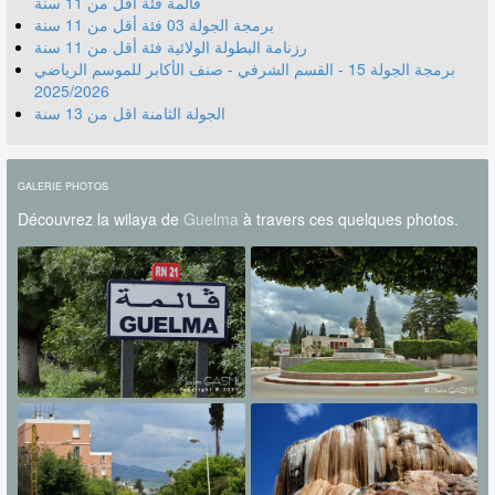
قالمة فئة أقل من 11 سنة
برمجة الجولة 03 فئة أقل من 11 سنة
رزنامة البطولة الولائية فئة أقل من 11 سنة
برمجة الجولة 15 - القسم الشرفي - صنف الأكابر للموسم الرياضي
2025/2026
الجولة الثامنة اقل من 13 سنة
GALERIE PHOTOS
Découvrez la wilaya de
Guelma
à travers ces quelques photos.