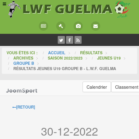
VOUS ÊTES ICI :
ACCUEIL
>
RÉSULTATS
>
ARCHIVES
>
SAISON 2022/2023
>
JEUNES U19
>
GROUPE B
>
RÉSULTATS JEUNES U19 GROUPE B - L.W.F. GUELMA
Calendrier
Classement
[RETOUR]
30-12-2022