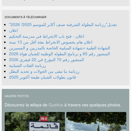
DOCUMENTS À TÉLÉCHARGER
*تعديل*رزنامة البطولة الشرفية صنف أكابر للموسم 2025/ 2026
اعلان
اعلان - فتح باب الانخراط في مدرسة التحكيم
اعلان هام بخصوص الانخراط بفئة أقل من 13 سنة
الشهادة الطبية +شهادة السلبية الخاصة بالمدربين و المسيرين
المنشور رقم 70 المؤرخ في 22 فيفري 2026
رزنامة الفئات الشبانية
رزنامة ما تبقى من الجولات و تحديد البطل
قانون بطولات الشبان طبعة أكتوبر 2025
GALERIE PHOTOS
Découvrez la wilaya de
Guelma
à travers ces quelques photos.