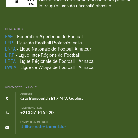
lettre qu’en cas de nécessité absolue.
LIENS UTILES
FAF
- Fédération Algérienne de Football
LFP
- Ligue de Football Professionnelle
LNFA
- Ligue Nationale de Football Amateur
LIRF
- Ligue Inter-Régions de Football
LRFA
- Ligue Régionale de Football - Annaba
LWFA
- Ligue de Wilaya de Football - Annaba
CONTACTER LA LIGUE
ADRESSE
Cité Bensouilah Bt 7 N°7, Guelma
TÉLÉPHONE / FAX
+213 37 14 55 20
ENVOYER UN MESSAGE
Utiliser notre formulaire