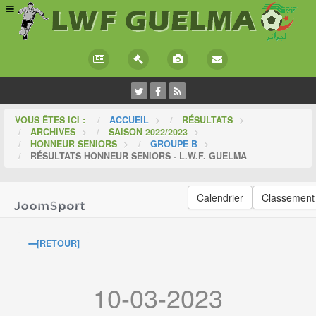
VOUS ÊTES ICI :
ACCUEIL
>
RÉSULTATS
>
ARCHIVES
>
SAISON 2022/2023
>
HONNEUR SENIORS
>
GROUPE B
>
RÉSULTATS HONNEUR SENIORS - L.W.F. GUELMA
Calendrier
Classement
[RETOUR]
10-03-2023