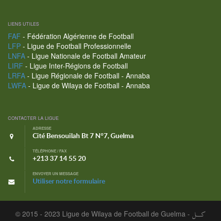
LIENS UTILES
FAF
- Fédération Algérienne de Football
LFP
- Ligue de Football Professionnelle
LNFA
- Ligue Nationale de Football Amateur
LIRF
- Ligue Inter-Régions de Football
LRFA
- Ligue Régionale de Football - Annaba
LWFA
- Ligue de Wilaya de Football - Annaba
CONTACTER LA LIGUE
ADRESSE
Cité Bensouilah Bt 7 N°7, Guelma
TÉLÉPHONE / FAX
+213 37 14 55 20
ENVOYER UN MESSAGE
Utiliser notre formulaire
© 2015 - 2023 Ligue de Wilaya de Football de Guelma -
كـــل