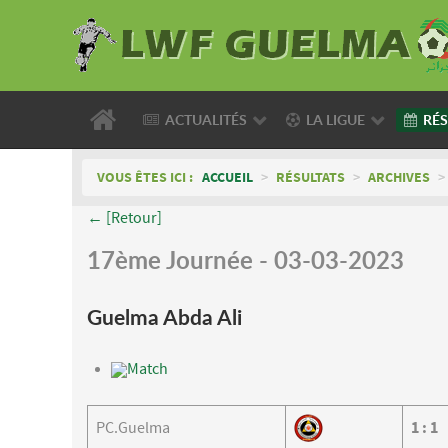
ACTUALITÉS
LA LIGUE
RÉS
VOUS ÊTES ICI :
ACCUEIL
>
RÉSULTATS
>
ARCHIVES
>
← [Retour]
17ème Journée - 03-03-2023
Guelma Abda Ali
Match
PC.Guelma
1
:
1