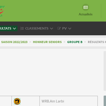
Actualités
ULTATS
CLASSEMENTS
PV
SAISON 2022/2023
>
HONNEUR SENIORS
>
GROUPE B
>
RÉSULTATS 
WRB.Ain Larbi