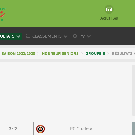
Actualités
ULTATS
CLASSEMENTS
PV
SAISON 2022/2023
>
HONNEUR SENIORS
>
GROUPE B
>
RÉSULTATS 
2
:
2
PC.Guelma