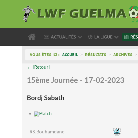
ACTUALITÉS
LA LIGUE
RÉS
VOUS ÊTES ICI :
ACCUEIL
>
RÉSULTATS
>
ARCHIVES
>
← [Retour]
15ème Journée - 17-02-2023
Bordj Sabath
Match
RS.Bouhamdane