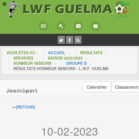
VOUS ÊTES ICI :
ACCUEIL
>
RÉSULTATS
>
ARCHIVES
>
SAISON 2022/2023
>
HONNEUR SENIORS
>
GROUPE B
>
RÉSULTATS HONNEUR SENIORS - L.W.F. GUELMA
Calendrier
Classement
[RETOUR]
10-02-2023