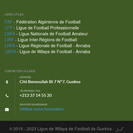
LIENS UTILES
FAF
- Fédération Algérienne de Football
LFP
- Ligue de Football Professionnelle
LNFA
- Ligue Nationale de Football Amateur
LIRF
- Ligue Inter-Régions de Football
LRFA
- Ligue Régionale de Football - Annaba
LWFA
- Ligue de Wilaya de Football - Annaba
CONTACTER LA LIGUE
ADRESSE
Cité Bensouilah Bt 7 N°7, Guelma
TÉLÉPHONE / FAX
+213 37 14 55 20
ENVOYER UN MESSAGE
Utiliser notre formulaire
© 2015 - 2023 Ligue de Wilaya de Football de Guelma -
كـــل