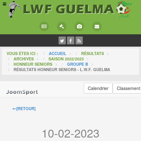
VOUS ÊTES ICI :
ACCUEIL
>
RÉSULTATS
>
ARCHIVES
>
SAISON 2022/2023
>
HONNEUR SENIORS
>
GROUPE B
>
RÉSULTATS HONNEUR SENIORS - L.W.F. GUELMA
Calendrier
Classement
[RETOUR]
10-02-2023