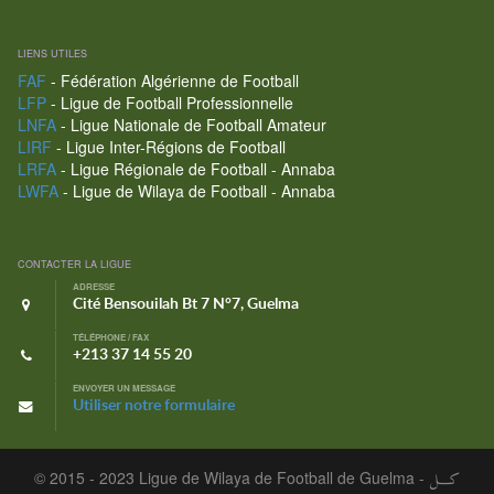
LIENS UTILES
FAF
- Fédération Algérienne de Football
LFP
- Ligue de Football Professionnelle
LNFA
- Ligue Nationale de Football Amateur
LIRF
- Ligue Inter-Régions de Football
LRFA
- Ligue Régionale de Football - Annaba
LWFA
- Ligue de Wilaya de Football - Annaba
CONTACTER LA LIGUE
ADRESSE
Cité Bensouilah Bt 7 N°7, Guelma
TÉLÉPHONE / FAX
+213 37 14 55 20
ENVOYER UN MESSAGE
Utiliser notre formulaire
© 2015 - 2023 Ligue de Wilaya de Football de Guelma -
كـــل