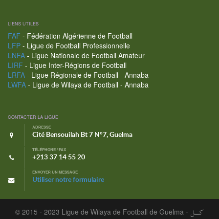
LIENS UTILES
FAF
- Fédération Algérienne de Football
LFP
- Ligue de Football Professionnelle
LNFA
- Ligue Nationale de Football Amateur
LIRF
- Ligue Inter-Régions de Football
LRFA
- Ligue Régionale de Football - Annaba
LWFA
- Ligue de Wilaya de Football - Annaba
CONTACTER LA LIGUE
ADRESSE
Cité Bensouilah Bt 7 N°7, Guelma
TÉLÉPHONE / FAX
+213 37 14 55 20
ENVOYER UN MESSAGE
Utiliser notre formulaire
© 2015 - 2023 Ligue de Wilaya de Football de Guelma -
كـــل