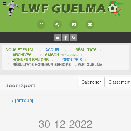
VOUS ÊTES ICI :
ACCUEIL
>
RÉSULTATS
>
ARCHIVES
>
SAISON 2022/2023
>
HONNEUR SENIORS
>
GROUPE B
>
RÉSULTATS HONNEUR SENIORS - L.W.F. GUELMA
Calendrier
Classement
[RETOUR]
30-12-2022