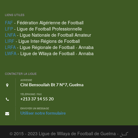
LIENS UTILES
FAF
- Fédération Algérienne de Football
LFP
- Ligue de Football Professionnelle
LNFA
- Ligue Nationale de Football Amateur
LIRF
- Ligue Inter-Régions de Football
LRFA
- Ligue Régionale de Football - Annaba
LWFA
- Ligue de Wilaya de Football - Annaba
CONTACTER LA LIGUE
ADRESSE
Cité Bensouilah Bt 7 N°7, Guelma
TÉLÉPHONE / FAX
+213 37 14 55 20
ENVOYER UN MESSAGE
Utiliser notre formulaire
© 2015 - 2023 Ligue de Wilaya de Football de Guelma -
كـــل