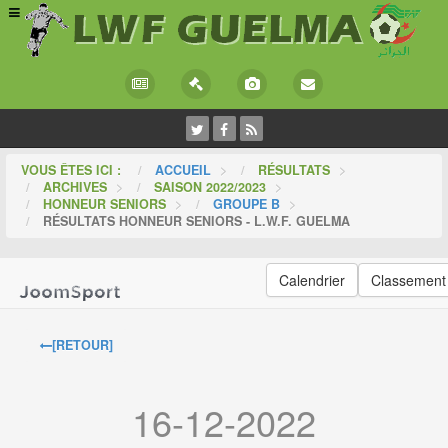
VOUS ÊTES ICI :
ACCUEIL
>
RÉSULTATS
>
ARCHIVES
>
SAISON 2022/2023
>
HONNEUR SENIORS
>
GROUPE B
>
RÉSULTATS HONNEUR SENIORS - L.W.F. GUELMA
Calendrier
Classement
[RETOUR]
16-12-2022