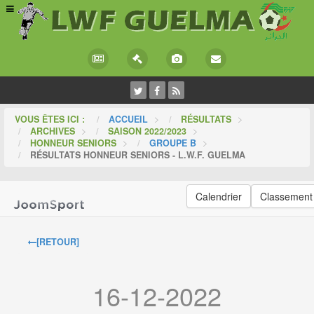
VOUS ÊTES ICI :
ACCUEIL
>
RÉSULTATS
>
ARCHIVES
>
SAISON 2022/2023
>
HONNEUR SENIORS
>
GROUPE B
>
RÉSULTATS HONNEUR SENIORS - L.W.F. GUELMA
Calendrier
Classement
[RETOUR]
16-12-2022