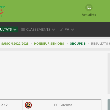
Actualités
ULTATS
CLASSEMENTS
PV
SAISON 2022/2023
>
HONNEUR SENIORS
>
GROUPE B
>
RÉSULTATS 
2
:
2
PC.Guelma