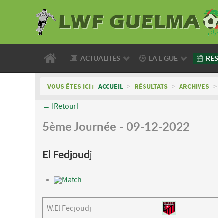
ACTUALITÉS
LA LIGUE
RÉS
VOUS ÊTES ICI :
ACCUEIL
>
RÉSULTATS
>
ARCHIVES
>
← [Retour]
5ème Journée - 09-12-2022
El Fedjoudj
Match
W.El Fedjoudj