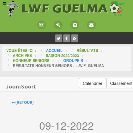
VOUS ÊTES ICI :
ACCUEIL
>
RÉSULTATS
>
ARCHIVES
>
SAISON 2022/2023
>
HONNEUR SENIORS
>
GROUPE B
>
RÉSULTATS HONNEUR SENIORS - L.W.F. GUELMA
Calendrier
Classement
[RETOUR]
09-12-2022