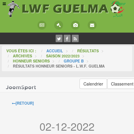
VOUS ÊTES ICI :
ACCUEIL
>
RÉSULTATS
>
ARCHIVES
>
SAISON 2022/2023
>
HONNEUR SENIORS
>
GROUPE B
>
RÉSULTATS HONNEUR SENIORS - L.W.F. GUELMA
Calendrier
Classement
[RETOUR]
02-12-2022