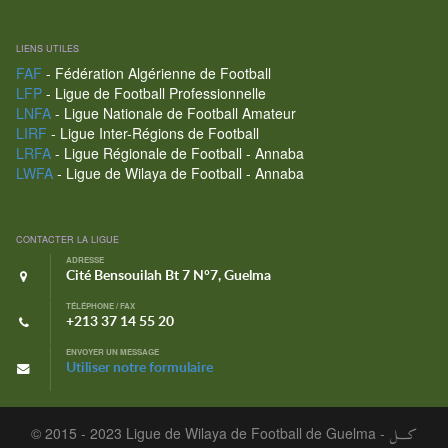
LIENS UTILES
FAF
- Fédération Algérienne de Football
LFP
- Ligue de Football Professionnelle
LNFA
- Ligue Nationale de Football Amateur
LIRF
- Ligue Inter-Régions de Football
LRFA
- Ligue Régionale de Football - Annaba
LWFA
- Ligue de Wilaya de Football - Annaba
CONTACTER LA LIGUE
ADRESSE
Cité Bensouilah Bt 7 N°7, Guelma
TÉLÉPHONE / FAX
+213 37 14 55 20
ENVOYER UN MESSAGE
Utiliser notre formulaire
© 2015 - 2023 Ligue de Wilaya de Football de Guelma -
كـــل