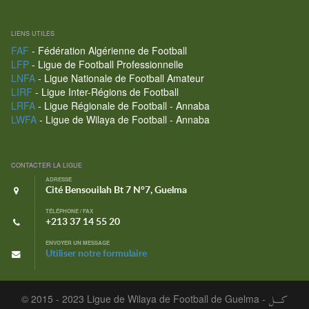
LIENS UTILES
FAF
- Fédération Algérienne de Football
LFP
- Ligue de Football Professionnelle
LNFA
- Ligue Nationale de Football Amateur
LIRF
- Ligue Inter-Régions de Football
LRFA
- Ligue Régionale de Football - Annaba
LWFA
- Ligue de Wilaya de Football - Annaba
CONTACTER LA LIGUE
ADRESSE
Cité Bensouilah Bt 7 N°7, Guelma
TÉLÉPHONE / FAX
+213 37 14 55 20
ENVOYER UN MESSAGE
Utiliser notre formulaire
© 2015 - 2023 Ligue de Wilaya de Football de Guelma -
كـــل