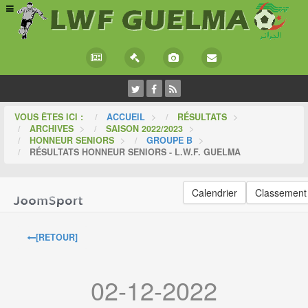
VOUS ÊTES ICI :
ACCUEIL
>
RÉSULTATS
>
ARCHIVES
>
SAISON 2022/2023
>
HONNEUR SENIORS
>
GROUPE B
>
RÉSULTATS HONNEUR SENIORS - L.W.F. GUELMA
Calendrier
Classement
[RETOUR]
02-12-2022