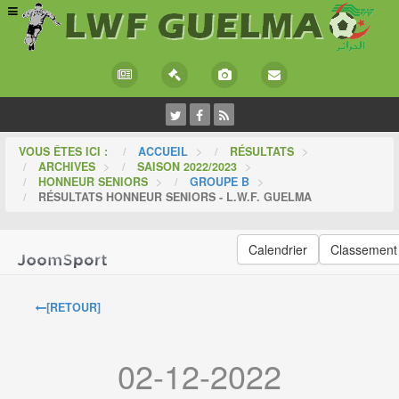
VOUS ÊTES ICI :
ACCUEIL
>
RÉSULTATS
>
ARCHIVES
>
SAISON 2022/2023
>
HONNEUR SENIORS
>
GROUPE B
>
RÉSULTATS HONNEUR SENIORS - L.W.F. GUELMA
Calendrier
Classement
[RETOUR]
02-12-2022