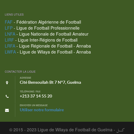
LIENS UTILES
FAF
- Fédération Algérienne de Football
LFP
- Ligue de Football Professionnelle
LNFA
- Ligue Nationale de Football Amateur
LIRF
- Ligue Inter-Régions de Football
LRFA
- Ligue Régionale de Football - Annaba
LWFA
- Ligue de Wilaya de Football - Annaba
CONTACTER LA LIGUE
ADRESSE
Cité Bensouilah Bt 7 N°7, Guelma
TÉLÉPHONE / FAX
+213 37 14 55 20
ENVOYER UN MESSAGE
Utiliser notre formulaire
© 2015 - 2023 Ligue de Wilaya de Football de Guelma -
كـــل