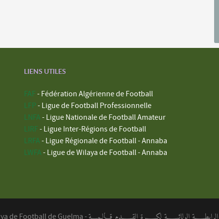
LIENS UTILES
FAF
- Fédération Algérienne de Football
LFP
- Ligue de Football Professionnelle
LNFA
- Ligue Nationale de Football Amateur
LIRF
- Ligue Inter-Régions de Football
LRFA
- Ligue Régionale de Football - Annaba
LWFA
- Ligue de Wilaya de Football - Annaba
ابطــــة الولائيــــة لكــــرة القــــدم قـالـمـــة
aya de Football de Guelma -