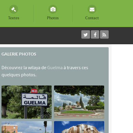
Textes
Photos
Contact
GALERIE PHOTOS
Découvrez la wilaya de
Guelma
à travers ces
quelques photos.