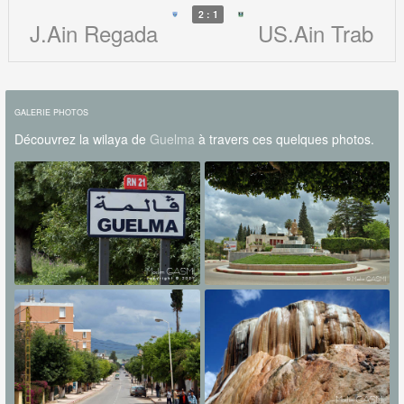
2 : 1
J.Ain Regada
US.Ain Trab
GALERIE PHOTOS
Découvrez la wilaya de
Guelma
à travers ces quelques photos.