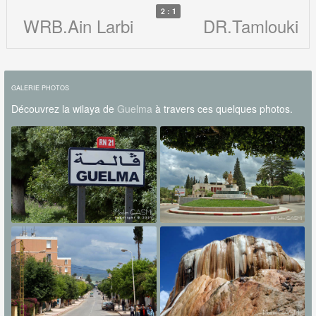
2 : 1
WRB.Ain Larbi
DR.Tamlouki
GALERIE PHOTOS
Découvrez la wilaya de
Guelma
à travers ces quelques photos.