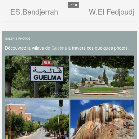
7 : 0
ES.Bendjerrah
W.El Fedjoudj
GALERIE PHOTOS
Découvrez la wilaya de
Guelma
à travers ces quelques photos.