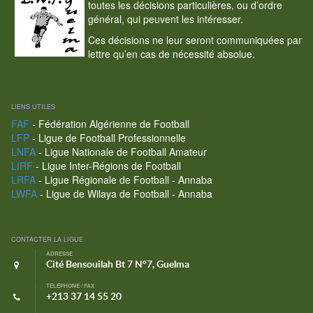
toutes les décisions particulières, ou d’ordre
général, qui peuvent les intéresser.
Ces décisions ne leur seront communiquées par
lettre qu’en cas de nécessité absolue.
LIENS UTILES
FAF
- Fédération Algérienne de Football
LFP
- Ligue de Football Professionnelle
LNFA
- Ligue Nationale de Football Amateur
LIRF
- Ligue Inter-Régions de Football
LRFA
- Ligue Régionale de Football - Annaba
LWFA
- Ligue de Wilaya de Football - Annaba
CONTACTER LA LIGUE
ADRESSE
Cité Bensouilah Bt 7 N°7, Guelma
TÉLÉPHONE / FAX
+213 37 14 55 20