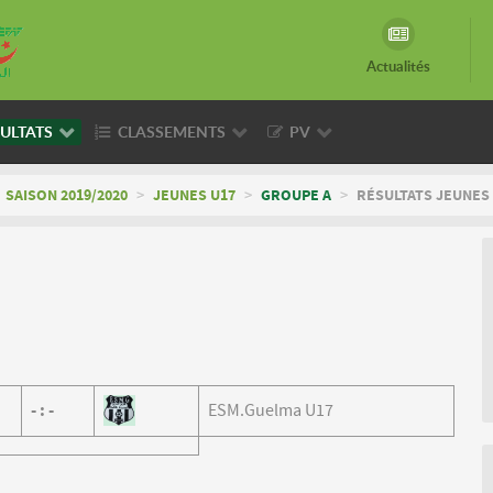
Actualités
ULTATS
CLASSEMENTS
PV
SAISON 2019/2020
>
JEUNES U17
>
GROUPE A
>
RÉSULTATS JEUNES 
-
:
-
ESM.Guelma U17