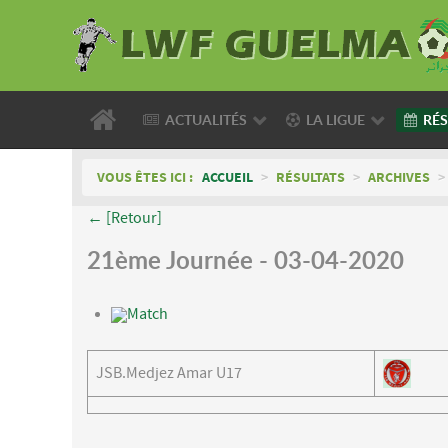
ACTUALITÉS
LA LIGUE
RÉS
VOUS ÊTES ICI :
ACCUEIL
>
RÉSULTATS
>
ARCHIVES
>
← [Retour]
21ème Journée - 03-04-2020
Match
JSB.Medjez Amar U17