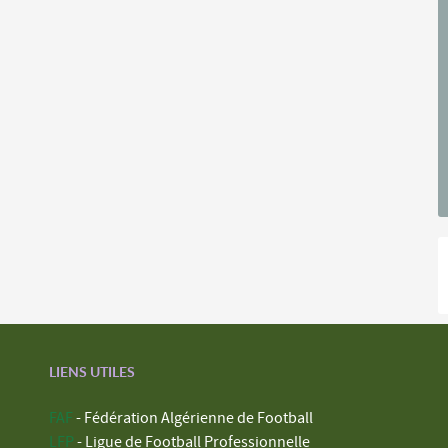
LIENS UTILES
FAF
- Fédération Algérienne de Football
LFP
- Ligue de Football Professionnelle