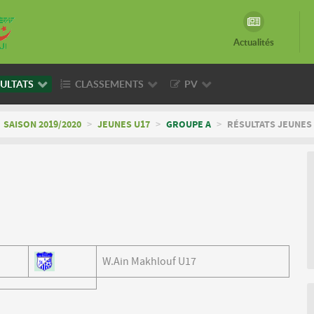
Actualités
ULTATS
CLASSEMENTS
PV
SAISON 2019/2020
>
JEUNES U17
>
GROUPE A
>
RÉSULTATS JEUNES 
W.Ain Makhlouf U17