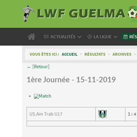
ACTUALITÉS
LA LIGUE
RÉS
VOUS ÊTES ICI :
ACCUEIL
>
RÉSULTATS
>
ARCHIVES
>
← [Retour]
1ère Journée - 15-11-2019
Match
US.Ain Trab U17
1
:
4