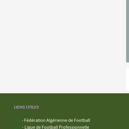
LIENS UTILES
FAF
- Fédération Algérienne de Football
LFP
- Ligue de Football Professionnelle