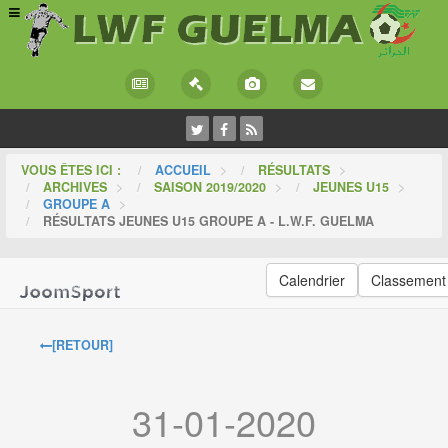
VOUS ÊTES ICI :
ACCUEIL
>
RÉSULTATS
>
ARCHIVES
>
SAISON 2019/2020
>
JEUNES U15
>
GROUPE A
>
RÉSULTATS JEUNES U15 GROUPE A - L.W.F. GUELMA
Calendrier
Classement
[RETOUR]
31-01-2020