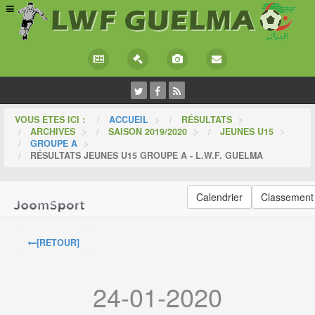
VOUS ÊTES ICI :
ACCUEIL
>
RÉSULTATS
>
ARCHIVES
>
SAISON 2019/2020
>
JEUNES U15
>
GROUPE A
>
RÉSULTATS JEUNES U15 GROUPE A - L.W.F. GUELMA
Calendrier
Classement
[RETOUR]
24-01-2020