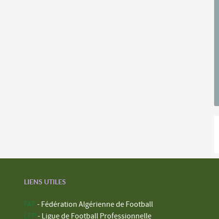
LIENS UTILES
FAF
- Fédération Algérienne de Football
LFP
- Ligue de Football Professionnelle