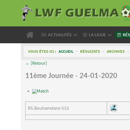
ACTUALITÉS
LA LIGUE
RÉS
VOUS ÊTES ICI :
ACCUEIL
>
RÉSULTATS
>
ARCHIVES
>
← [Retour]
11ème Journée - 24-01-2020
Match
RS.Bouhamdane U15