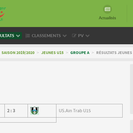
Actualités
ULTATS
CLASSEMENTS
PV
SAISON 2019/2020
>
JEUNES U15
>
GROUPE A
>
RÉSULTATS JEUNES 
2
:
3
US.Ain Trab U15