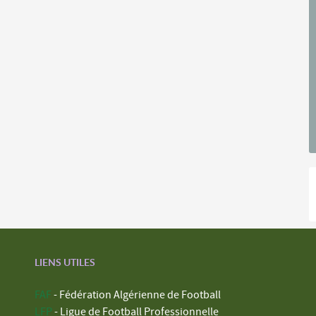
LIENS UTILES
FAF
- Fédération Algérienne de Football
LFP
- Ligue de Football Professionnelle