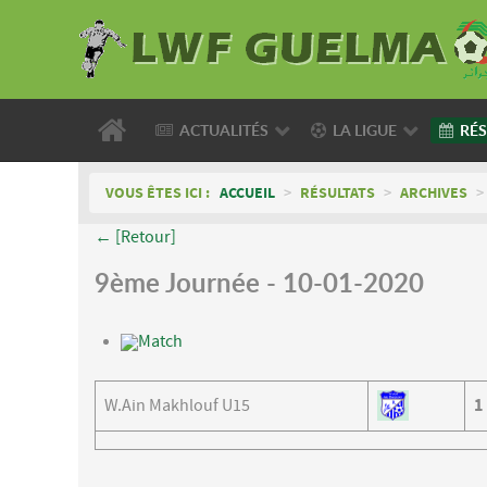
ACTUALITÉS
LA LIGUE
RÉS
VOUS ÊTES ICI :
ACCUEIL
>
RÉSULTATS
>
ARCHIVES
>
← [Retour]
9ème Journée - 10-01-2020
Match
W.Ain Makhlouf U15
1