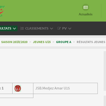
Actualités
ULTATS
CLASSEMENTS
PV
SAISON 2019/2020
>
JEUNES U15
>
GROUPE A
>
RÉSULTATS JEUNES 
:
1
JSB.Medjez Amar U15