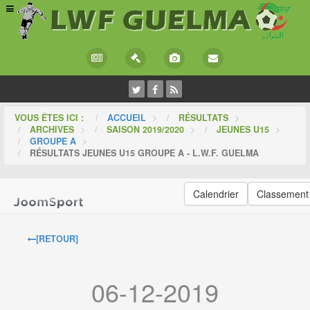
VOUS ÊTES ICI :
ACCUEIL
>
RÉSULTATS
>
ARCHIVES
>
SAISON 2019/2020
>
JEUNES U15
>
GROUPE A
>
RÉSULTATS JEUNES U15 GROUPE A - L.W.F. GUELMA
Calendrier
Classement
[RETOUR]
06-12-2019