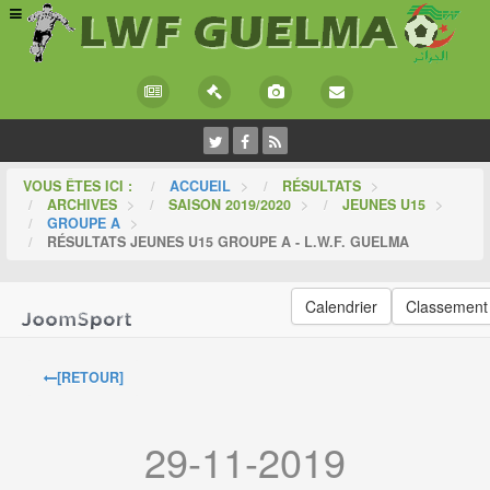
VOUS ÊTES ICI :
ACCUEIL
>
RÉSULTATS
>
ARCHIVES
>
SAISON 2019/2020
>
JEUNES U15
>
GROUPE A
>
RÉSULTATS JEUNES U15 GROUPE A - L.W.F. GUELMA
Calendrier
Classement
[RETOUR]
29-11-2019