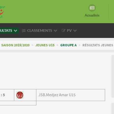
Actualités
ULTATS
CLASSEMENTS
PV
SAISON 2019/2020
>
JEUNES U15
>
GROUPE A
>
RÉSULTATS JEUNES 
0
:
5
JSB.Medjez Amar U15