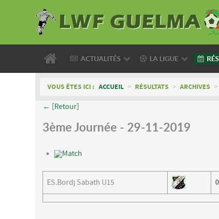
ACTUALITÉS
LA LIGUE
RÉS
VOUS ÊTES ICI :
ACCUEIL
>
RÉSULTATS
>
ARCHIVES
>
← [Retour]
3ème Journée - 29-11-2019
Match
ES.Bordj Sabath U15