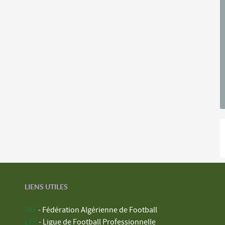
LIENS UTILES
FAF
- Fédération Algérienne de Football
LFP
- Ligue de Football Professionnelle