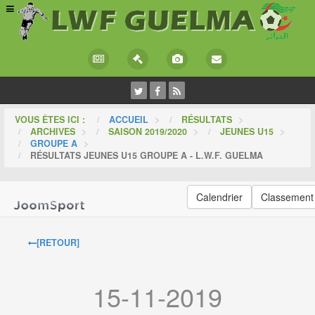
VOUS ÊTES ICI :
ACCUEIL
>
RÉSULTATS
>
ARCHIVES
>
SAISON 2019/2020
>
JEUNES U15
>
GROUPE A
>
RÉSULTATS JEUNES U15 GROUPE A - L.W.F. GUELMA
Calendrier
Classement
[RETOUR]
15-11-2019