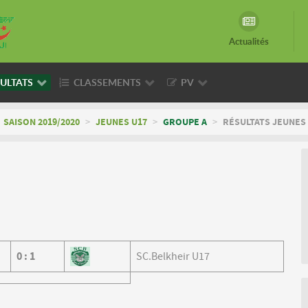
Actualités
ULTATS
CLASSEMENTS
PV
SAISON 2019/2020
>
JEUNES U17
>
GROUPE A
>
RÉSULTATS JEUNES 
0
:
1
SC.Belkheir U17