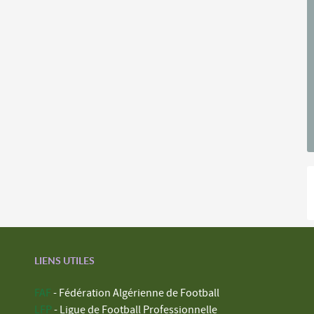
LIENS UTILES
FAF
- Fédération Algérienne de Football
LFP
- Ligue de Football Professionnelle