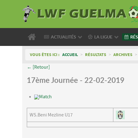
ACTUALITÉS
LA LIGUE
RÉS
VOUS ÊTES ICI :
ACCUEIL
>
RÉSULTATS
>
ARCHIVES
>
← [Retour]
17ème Journée - 22-02-2019
Match
WS.Beni Mezline U17