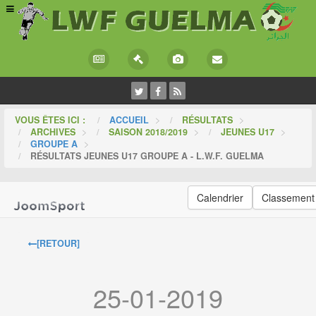
VOUS ÊTES ICI :
ACCUEIL
>
RÉSULTATS
>
ARCHIVES
>
SAISON 2018/2019
>
JEUNES U17
>
GROUPE A
>
RÉSULTATS JEUNES U17 GROUPE A - L.W.F. GUELMA
Calendrier
Classement
[RETOUR]
25-01-2019