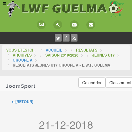
VOUS ÊTES ICI :
ACCUEIL
>
RÉSULTATS
>
ARCHIVES
>
SAISON 2019/2020
>
JEUNES U17
>
GROUPE A
>
RÉSULTATS JEUNES U17 GROUPE A - L.W.F. GUELMA
Calendrier
Classement
[RETOUR]
21-12-2018