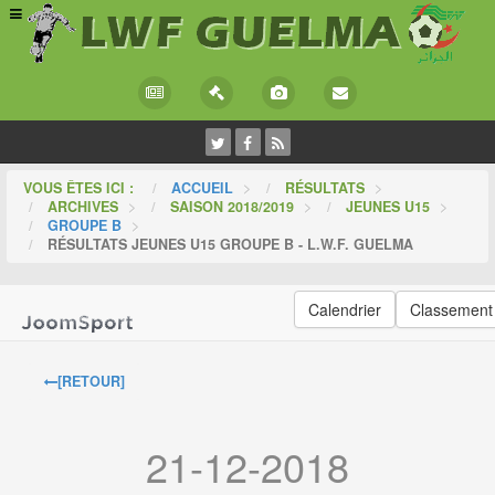
VOUS ÊTES ICI :
ACCUEIL
>
RÉSULTATS
>
ARCHIVES
>
SAISON 2018/2019
>
JEUNES U15
>
GROUPE B
>
RÉSULTATS JEUNES U15 GROUPE B - L.W.F. GUELMA
Calendrier
Classement
[RETOUR]
21-12-2018