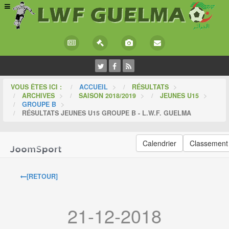
VOUS ÊTES ICI :
ACCUEIL
>
RÉSULTATS
>
ARCHIVES
>
SAISON 2018/2019
>
JEUNES U15
>
GROUPE B
>
RÉSULTATS JEUNES U15 GROUPE B - L.W.F. GUELMA
Calendrier
Classement
[RETOUR]
21-12-2018