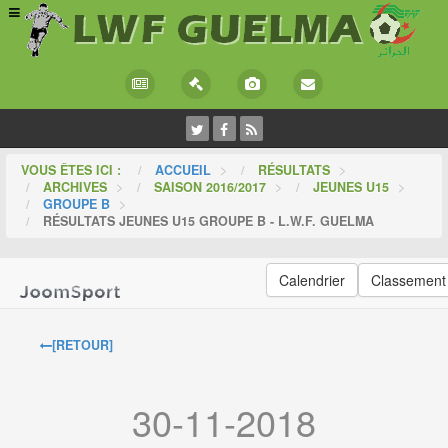
VOUS ÊTES ICI :
ACCUEIL
>
RÉSULTATS
>
ARCHIVES
>
SAISON 2016/2017
>
JEUNES U15
>
GROUPE B
>
RÉSULTATS JEUNES U15 GROUPE B - L.W.F. GUELMA
Calendrier
Classement
[RETOUR]
30-11-2018