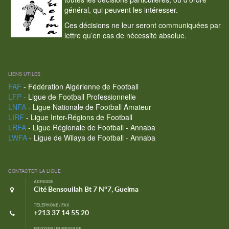
général, qui peuvent les intéresser.
Ces décisions ne leur seront communiquées par
lettre qu’en cas de nécessité absolue.
LIENS UTILES
FAF
- Fédération Algérienne de Football
LFP
- Ligue de Football Professionnelle
LNFA
- Ligue Nationale de Football Amateur
LIRF
- Ligue Inter-Régions de Football
LRFA
- Ligue Régionale de Football - Annaba
LWFA
- Ligue de Wilaya de Football - Annaba
CONTACTER LA LIGUE
ADRESSE
Cité Bensouilah Bt 7 N°7, Guelma
TÉLÉPHONE / FAX
+213 37 14 55 20
ENVOYER UN MESSAGE