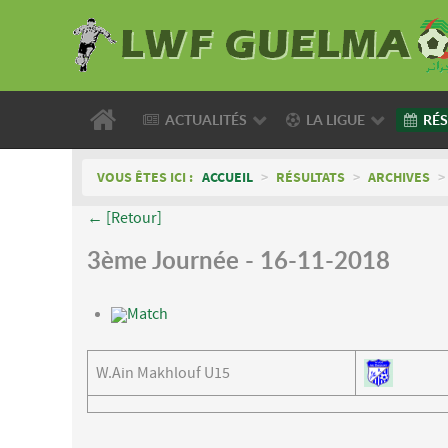
ACTUALITÉS
LA LIGUE
RÉS
VOUS ÊTES ICI :
ACCUEIL
>
RÉSULTATS
>
ARCHIVES
>
← [Retour]
3ème Journée - 16-11-2018
Match
W.Ain Makhlouf U15