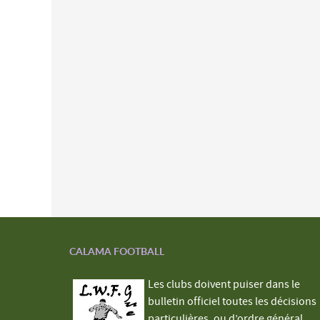
CALAMA FOOTBALL
Les clubs doivent puiser dans le
bulletin officiel toutes les décisions
particulières, ou d’ordre général,