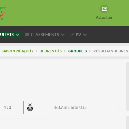
Actualités
ULTATS
CLASSEMENTS
PV
SAISON 2016/2017
>
JEUNES U15
>
GROUPE B
>
RÉSULTATS JEUNES 
4
:
1
IRB.Ain Larbi U15