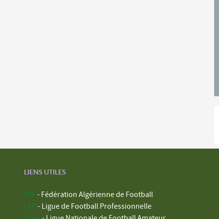
LIENS UTILES
FAF
- Fédération Algérienne de Football
LFP
- Ligue de Football Professionnelle
LNFA
- Ligue Nationale de Football Amateur