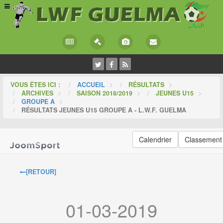
VOUS ÊTES ICI :
ACCUEIL
>
RÉSULTATS
>
ARCHIVES
>
SAISON 2018/2019
>
JEUNES U15
>
GROUPE A
>
RÉSULTATS JEUNES U15 GROUPE A - L.W.F. GUELMA
Calendrier
Classement
[RETOUR]
01-03-2019